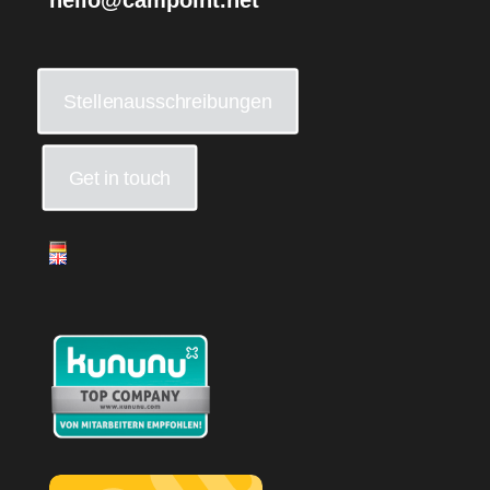
hello@campoint.net
Stellenausschreibungen
Get in touch