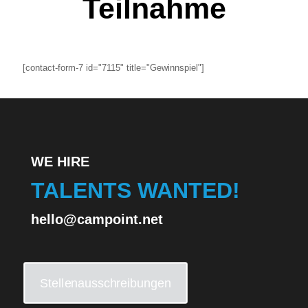
Teilnahme
[contact-form-7 id="7115" title="Gewinnspiel"]
WE HIRE
TALENTS WANTED!
hello@campoint.net
Stellenausschreibungen