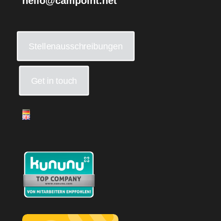
hello@campoint.net
Stellenausschreibungen
Get in touch