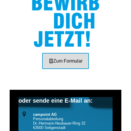
Zum Formular
oder sende eine E-Mail an:
campoint AG
Personalabteilung
Dr.-Hermann-Neubauer-Ring 32
63500 Seligenstadt