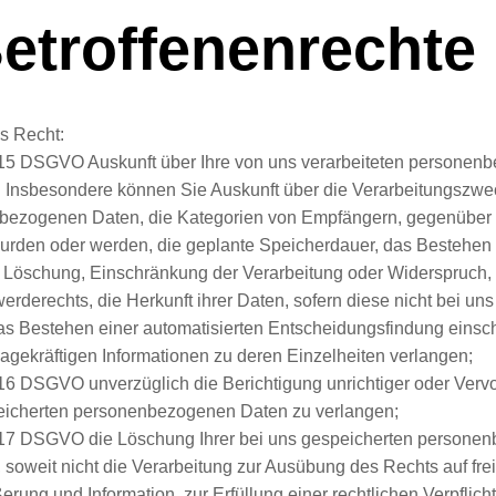
Betroffenenrechte
s Recht:
 15 DSGVO Auskunft über Ihre von uns verarbeiteten persone
. Insbesondere können Sie Auskunft über die Verarbeitungszwe
bezogenen Daten, die Kategorien von Empfängern, gegenüber 
wurden oder werden, die geplante Speicherdauer, das Bestehen
, Löschung, Einschränkung der Verarbeitung oder Widerspruch
rderechts, die Herkunft ihrer Daten, sofern diese nicht bei un
s Bestehen einer automatisierten Entscheidungsfindung einschl
agekräftigen Informationen zu deren Einzelheiten verlangen;
16 DSGVO unverzüglich die Berichtigung unrichtiger oder Vervo
eicherten personenbezogenen Daten zu verlangen;
 17 DSGVO die Löschung Ihrer bei uns gespeicherten persone
 soweit nicht die Verarbeitung zur Ausübung des Rechts auf fre
rung und Information, zur Erfüllung einer rechtlichen Verpflic