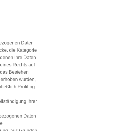
nbezogenen Daten
cke, die Kategorie
denen Ihre Daten
 eines Rechts auf
, das Bestehen
s erhoben wurden,
ießlich Profiling
llständigung Ihrer
nbezogenen Daten
ie
htung, aus Gründen