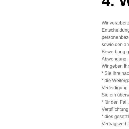
4. 
Wir verarbei
Entscheidung
personenbezo
sowie den am
Bewerbung ge
Abwendung:
Wir geben Ihr
* Sie Ihre na
* die Weiter
Verteidigung
Sie ein über
* für den Fal
Verpflichtung
* dies gesetz
Vertragsverhäl