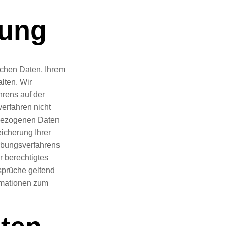
dung
ichen Daten, Ihrem
lten. Wir
rens auf der
verfahren nicht
nbezogenen Daten
icherung Ihrer
rbungsverfahrens
r berechtigtes
nsprüche geltend
rmationen zum