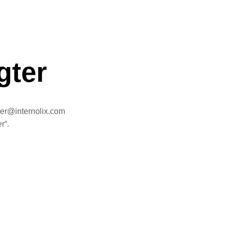
gter
ter@internolix.com
r“.