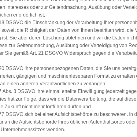
chen Interesses oder zur Geltendmachung, Ausübung oder Verte
hen erforderlich ist;
 18 DSGVO die Einschränkung der Verarbeitung Ihrer persone
 soweit die Richtigkeit der Daten von Ihnen bestritten wird, die
 ist, Sie aber deren Löschung ablehnen und wir die Daten nich
iese zur Geltendmachung, Ausübung oder Verteidigung von Re
er Sie gemäß Art. 21 DSGVO Widerspruch gegen die Verarbeitu
 20 DSGVO Ihre personenbezogenen Daten, die Sie uns bereitges
urierten, gängigen und maschinenlesebaren Format zu erhalten 
 an einen anderen Verantwortlichen zu verlangen;
7 Abs. 3 DSGVO Ihre einmal erteilte Einwilligung jederzeit geg
ies hat zur Folge, dass wir die Datenverarbeitung, die auf diese
die Zukunft nicht mehr fortführen dürfen und
 77 DSGVO sich bei einer Aufsichtsbehörde zu beschweren. In 
für an die Aufsichtsbehörde Ihres üblichen Aufenthaltsortes oder
s Unternehmenssitzes wenden.