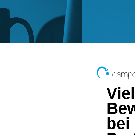
Vie
Bew
bei