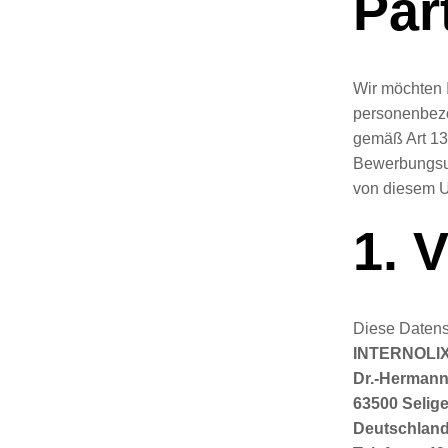
Par
Wir möchten 
personenbezo
gemäß Art 13
Bewerbungsun
von diesem U
1. 
Diese Datens
INTERNOLI
Dr.-Hermann
63500 Selig
Deutschlan