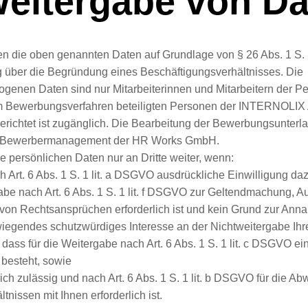
Weitergabe von D
ten die oben genannten Daten auf Grundlage von § 26 Abs. 1 S.
 über die Begründung eines Beschäftigungsverhältnisses. Die
genen Daten sind nur Mitarbeiterinnen und Mitarbeitern der Pe
 Bewerbungsverfahren beteiligten Personen der INTERNOLIX 
richtet ist zugänglich. Die Bearbeitung der Bewerbungsunterlag
 Bewerbermanagement der HR Works GmbH.
e persönlichen Daten nur an Dritte weiter, wenn:
ch Art. 6 Abs. 1 S. 1 lit. a DSGVO ausdrückliche Einwilligung daz
gabe nach Art. 6 Abs. 1 S. 1 lit. f DSGVO zur Geltendmachung, 
 von Rechtsansprüchen erforderlich ist und kein Grund zur Ann
wiegendes schutzwürdiges Interesse an der Nichtweitergabe Ihr
l, dass für die Weitergabe nach Art. 6 Abs. 1 S. 1 lit. c DSGVO e
 besteht, sowie
lich zulässig und nach Art. 6 Abs. 1 S. 1 lit. b DSGVO für die A
tnissen mit Ihnen erforderlich ist.