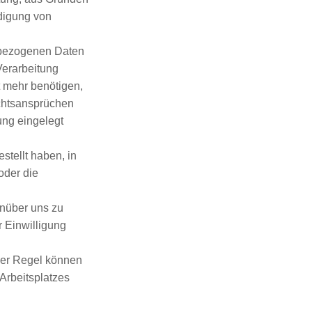
idigung von
nbezogenen Daten
 Verarbeitung
t mehr benötigen,
chtsansprüchen
ng eingelegt
tellt haben, in
oder die
enüber uns zu
r Einwilligung
der Regel können
 Arbeitsplatzes