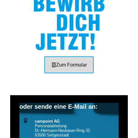
Zum Formular
oder sende eine E-Mail an:
campoint AG
Personalabteilung
Dr.-Hermann-Neubauer-Ring 32
63500 Seligenstadt