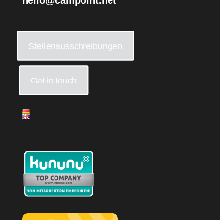
hello@campoint.net
Stellenausschreibungen
Get in touch